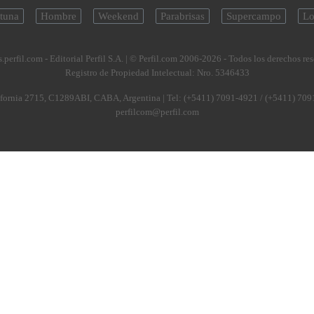
tuna
Hombre
Weekend
Parabrisas
Supercampo
Lo
.perfil.com - Editorial Perfil S.A.
| © Perfil.com 2006-2026 - Todos los derechos re
Registro de Propiedad Intelectual: Nro. 5346433
fornia 2715
,
C1289ABI
,
CABA, Argentina
| Tel:
(+5411) 7091-4921
/
(+5411) 709
perfilcom@perfil.com