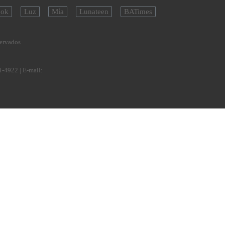
ok
Luz
Mía
Lunateen
BATimes
servados
1-4922
| E-mail: