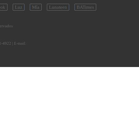
ok
Luz
Mía
Lunateen
BATimes
servados
1-4922
| E-mail: