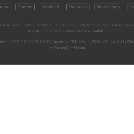
tuna
Hombre
Weekend
Parabrisas
Supercampo
Lo
.perfil.com - Editorial Perfil S.A.
| © Perfil.com 2006-2026 - Todos los derechos re
Registro de Propiedad Intelectual: Nro. 5346433
fornia 2715
,
C1289ABI
,
CABA, Argentina
| Tel:
(+5411) 7091-4921
/
(+5411) 709
perfilcom@perfil.com