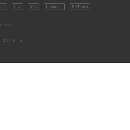
ok
Luz
Mía
Lunateen
BATimes
servados
1-4922
| E-mail: