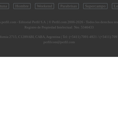
tuna
Hombre
Weekend
Parabrisas
Supercampo
Lo
.perfil.com - Editorial Perfil S.A.
| © Perfil.com 2006-2026 - Todos los derechos re
Registro de Propiedad Intelectual: Nro. 5346433
fornia 2715
,
C1289ABI
,
CABA, Argentina
| Tel:
(+5411) 7091-4921
/
(+5411) 709
perfilcom@perfil.com