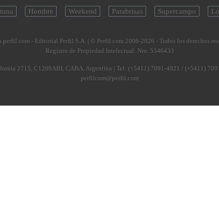
tuna
Hombre
Weekend
Parabrisas
Supercampo
Lo
.perfil.com - Editorial Perfil S.A.
| © Perfil.com 2006-2026 - Todos los derechos re
Registro de Propiedad Intelectual: Nro. 5346433
fornia 2715
,
C1289ABI
,
CABA, Argentina
| Tel:
(+5411) 7091-4921
/
(+5411) 709
perfilcom@perfil.com