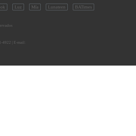
ok
Luz
Mía
Lunateen
BATimes
servados
1-4922
| E-mail: