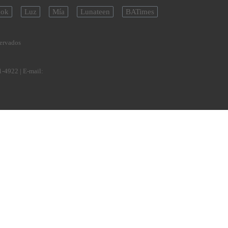
ok
Luz
Mía
Lunateen
BATimes
servados
1-4922
| E-mail: