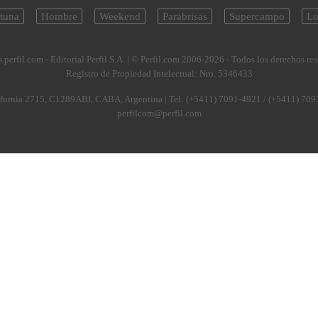
tuna
Hombre
Weekend
Parabrisas
Supercampo
Lo
.perfil.com - Editorial Perfil S.A.
| © Perfil.com 2006-2026 - Todos los derechos re
Registro de Propiedad Intelectual: Nro. 5346433
fornia 2715
,
C1289ABI
,
CABA, Argentina
| Tel:
(+5411) 7091-4921
/
(+5411) 709
perfilcom@perfil.com