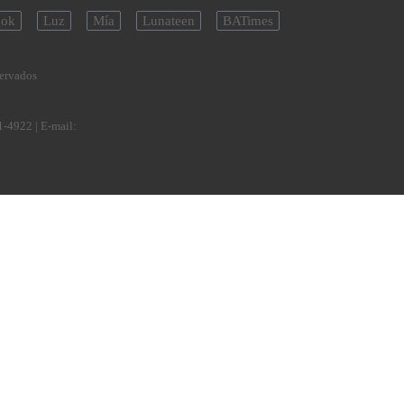
ok
Luz
Mía
Lunateen
BATimes
servados
1-4922
| E-mail: