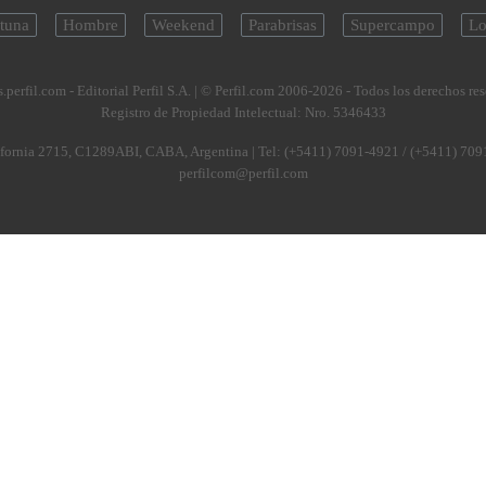
tuna
Hombre
Weekend
Parabrisas
Supercampo
Lo
.perfil.com - Editorial Perfil S.A.
| © Perfil.com 2006-2026 - Todos los derechos re
Registro de Propiedad Intelectual: Nro. 5346433
fornia 2715
,
C1289ABI
,
CABA, Argentina
| Tel:
(+5411) 7091-4921
/
(+5411) 709
perfilcom@perfil.com