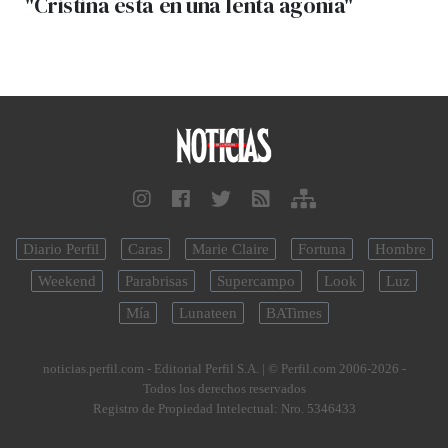
"Cristina está en una lenta agonía"
Diario Perfil
Caras
Marie Claire
Fortuna
Hombre
Weekend
Parabrisas
Supercampo
Look
Luz
Mía
Lunateen
BATimes
noticias.perfil.com - Editorial Perfil S.A.
| © Perfil.com 2006-2026 -
Todos los derechos reservados
Registro de Propiedad Intelectual: Nro. 5346433