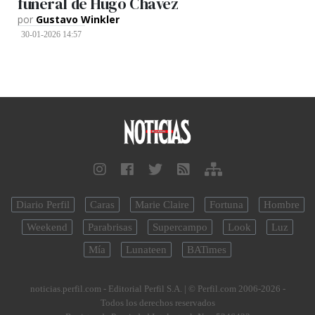
funeral de Hugo Chávez
por
Gustavo Winkler
30-01-2026 14:57
Diario Perfil
Caras
Marie Claire
Fortuna
Hombre
Weekend
Parabrisas
Supercampo
Look
Luz
Mía
Lunateen
BATimes
noticias.perfil.com - Editorial Perfil S.A.
| © Perfil.com 2006-2026 -
Todos los derechos reservados