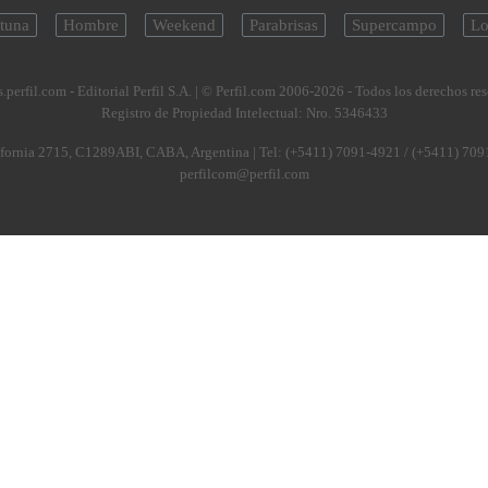
tuna
Hombre
Weekend
Parabrisas
Supercampo
Lo
.perfil.com - Editorial Perfil S.A.
| © Perfil.com 2006-2026 - Todos los derechos re
Registro de Propiedad Intelectual: Nro. 5346433
fornia 2715
,
C1289ABI
,
CABA, Argentina
| Tel:
(+5411) 7091-4921
/
(+5411) 709
perfilcom@perfil.com