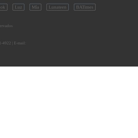
ok
Luz
Mía
Lunateen
BATimes
servados
1-4922
| E-mail: