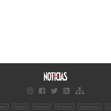
tuna
Hombre
Weekend
Parabrisas
Supercampo
Lo