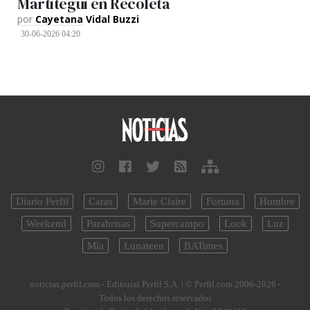
Martitegui en Recoleta
por
Cayetana Vidal Buzzi
30-06-2026 04:20
Diario Perfil
Caras
Marie Claire
Fortuna
Hombre
Weekend
Parabrisas
Supercampo
Look
Luz
Mía
Lunateen
BATimes
noticias.perfil.com - Editorial Perfil S.A.
| © Perfil.com 2006-2026 -
Todos los derechos reservados