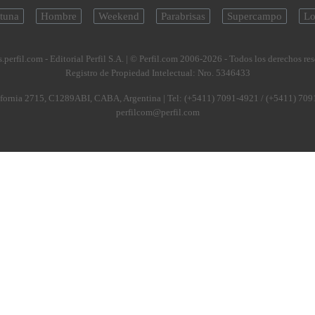
tuna
Hombre
Weekend
Parabrisas
Supercampo
Lo
.perfil.com - Editorial Perfil S.A.
| © Perfil.com 2006-2026 - Todos los derechos re
Registro de Propiedad Intelectual: Nro. 5346433
fornia 2715
,
C1289ABI
,
CABA, Argentina
| Tel:
(+5411) 7091-4921
/
(+5411) 709
perfilcom@perfil.com