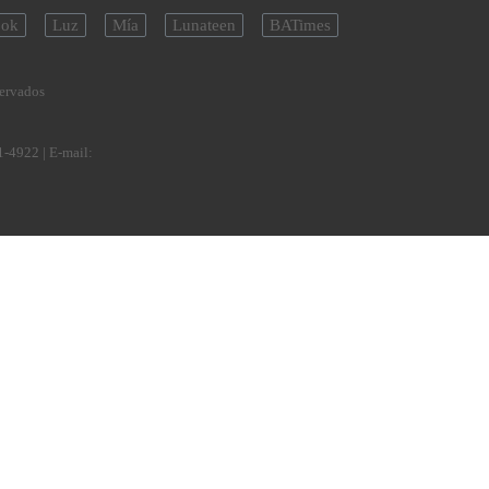
ok
Luz
Mía
Lunateen
BATimes
servados
1-4922
| E-mail: