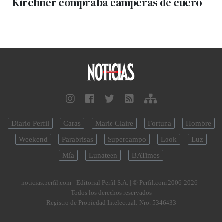
Kirchner compraba camperas de cuero
Diario Perfil
Caras
Marie Claire
Fortuna
Hombre
Weekend
Parabrisas
Supercampo
Look
Luz
Mía
Lunateen
BATimes
noticias.perfil.com - Editorial Perfil S.A.
| © Perfil.com 2006-2026 -
Todos los derechos reservados
Registro de Propiedad Intelectual: Nro. 5346433