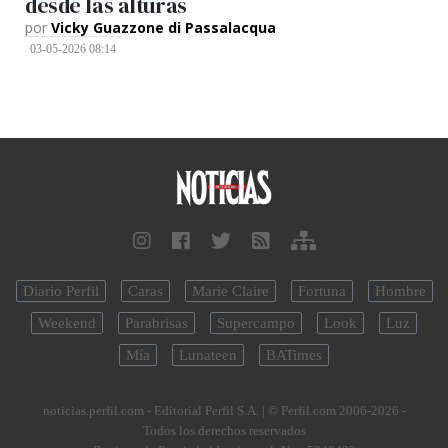
desde las alturas
por
Vicky Guazzone di Passalacqua
03-05-2026 08:14
Diario Perfil
Caras
Marie Claire
Fortuna
Hombre
Weekend
Parabrisas
Supercampo
Look
Luz
Mía
Lunateen
BATimes
noticias.perfil.com - Editorial Perfil S.A.
| © Perfil.com 2006-2026 -
Todos los derechos reservados