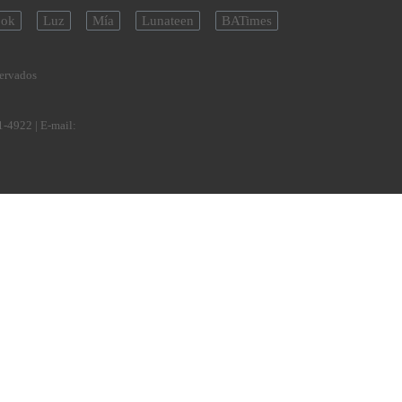
ok
Luz
Mía
Lunateen
BATimes
servados
1-4922
| E-mail: