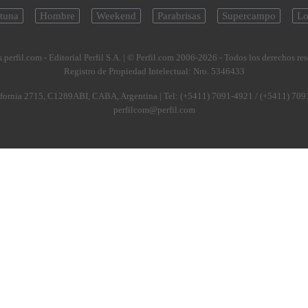
tuna
Hombre
Weekend
Parabrisas
Supercampo
Lo
.perfil.com - Editorial Perfil S.A.
| © Perfil.com 2006-2026 - Todos los derechos re
Registro de Propiedad Intelectual: Nro. 5346433
fornia 2715
,
C1289ABI
,
CABA, Argentina
| Tel:
(+5411) 7091-4921
/
(+5411) 709
perfilcom@perfil.com