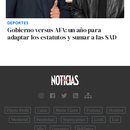
DEPORTES
Gobierno versus AFA: un año para
adaptar los estatutos y sumar a las SAD
Diario Perfil
Caras
Marie Claire
Fortuna
Hombre
Weekend
Parabrisas
Supercampo
Look
Luz
Mía
Lunateen
BATimes