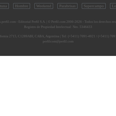
tuna
Hombre
Weekend
Parabrisas
Supercampo
Lo
.perfil.com - Editorial Perfil S.A.
| © Perfil.com 2006-2026 - Todos los derechos re
Registro de Propiedad Intelectual: Nro. 5346433
fornia 2715
,
C1289ABI
,
CABA, Argentina
| Tel:
(+5411) 7091-4921
/
(+5411) 709
perfilcom@perfil.com