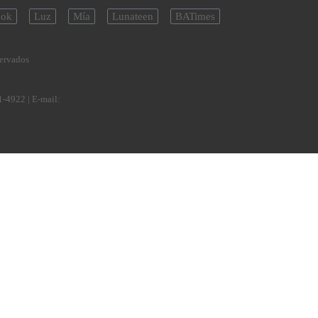
ok
Luz
Mía
Lunateen
BATimes
servados
1-4922
| E-mail: