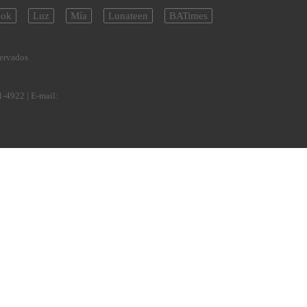
ok
Luz
Mía
Lunateen
BATimes
servados
1-4922
| E-mail: