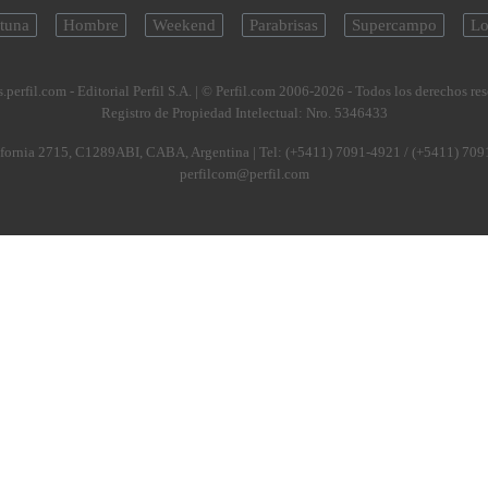
tuna
Hombre
Weekend
Parabrisas
Supercampo
Lo
.perfil.com - Editorial Perfil S.A.
| © Perfil.com 2006-2026 - Todos los derechos re
Registro de Propiedad Intelectual: Nro. 5346433
fornia 2715
,
C1289ABI
,
CABA, Argentina
| Tel:
(+5411) 7091-4921
/
(+5411) 709
perfilcom@perfil.com