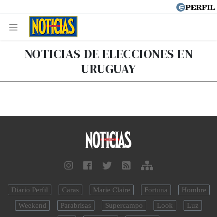
NOTICIAS DE ELECCIONES EN
URUGUAY
Diario Perfil
Caras
Marie Claire
Fortuna
Hombre
Weekend
Parabrisas
Supercampo
Look
Luz