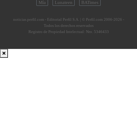
Mía
Lunateen
BATimes
noticias.perfil.com - Editorial Perfil S.A.
| © Perfil.com 2006-2026 -
Todos los derechos reservados
Registro de Propiedad Intelectual: Nro. 5346433