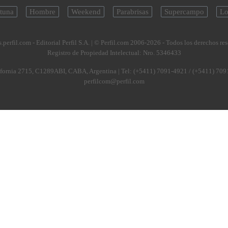
tuna
Hombre
Weekend
Parabrisas
Supercampo
Lo
.perfil.com - Editorial Perfil S.A.
| © Perfil.com 2006-2026 - Todos los derechos re
Registro de Propiedad Intelectual: Nro. 5346433
fornia 2715
,
C1289ABI
,
CABA, Argentina
| Tel:
(+5411) 7091-4921
/
(+5411) 709
perfilcom@perfil.com