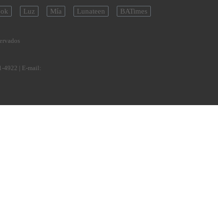
ok
Luz
Mía
Lunateen
BATimes
servados
1-4922
| E-mail: