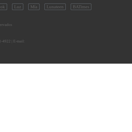
ok
Luz
Mía
Lunateen
BATimes
servados
1-4922
| E-mail: