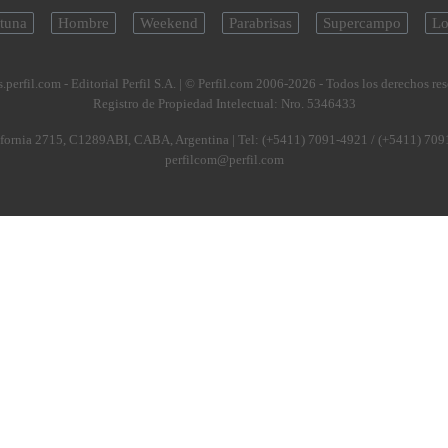
tuna
Hombre
Weekend
Parabrisas
Supercampo
Lo
.perfil.com - Editorial Perfil S.A.
| © Perfil.com 2006-2026 - Todos los derechos re
Registro de Propiedad Intelectual: Nro. 5346433
fornia 2715
,
C1289ABI
,
CABA, Argentina
| Tel:
(+5411) 7091-4921
/
(+5411) 709
perfilcom@perfil.com