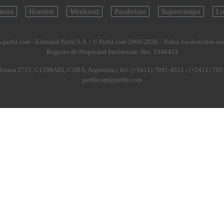
tuna
Hombre
Weekend
Parabrisas
Supercampo
Lo
.perfil.com - Editorial Perfil S.A.
| © Perfil.com 2006-2026 - Todos los derechos re
Registro de Propiedad Intelectual: Nro. 5346433
fornia 2715
,
C1289ABI
,
CABA, Argentina
| Tel:
(+5411) 7091-4921
/
(+5411) 709
perfilcom@perfil.com