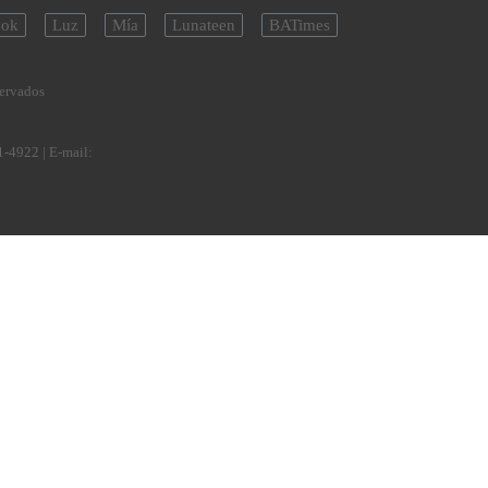
ok
Luz
Mía
Lunateen
BATimes
servados
1-4922
| E-mail: