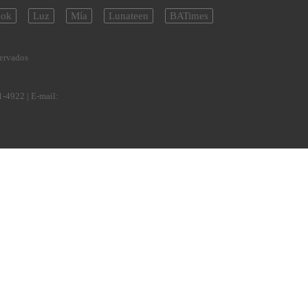
ok
Luz
Mía
Lunateen
BATimes
servados
1-4922
| E-mail: