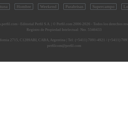
tuna
Hombre
Weekend
Parabrisas
Supercampo
Lo
.perfil.com - Editorial Perfil S.A.
| © Perfil.com 2006-2026 - Todos los derechos re
Registro de Propiedad Intelectual: Nro. 5346433
fornia 2715
,
C1289ABI
,
CABA, Argentina
| Tel:
(+5411) 7091-4921
/
(+5411) 709
perfilcom@perfil.com