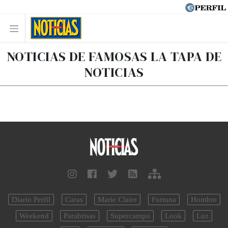
NOTICIAS DE FAMOSAS LA TAPA DE
NOTICIAS
Diario Perfil
Caras
Marie Claire
Fortuna
Hombre
Weekend
Parabrisas
Supercampo
Look
Luz