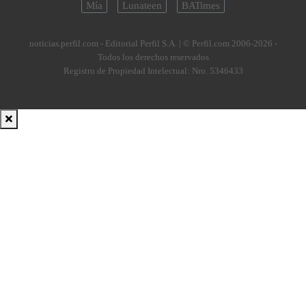
Mía
Lunateen
BATimes
noticias.perfil.com - Editorial Perfil S.A.
| © Perfil.com 2006-2026 -
Todos los derechos reservados
Registro de Propiedad Intelectual: Nro. 5346433