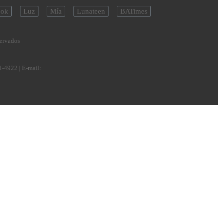
ok
Luz
Mía
Lunateen
BATimes
servados
1-4922
| E-mail: