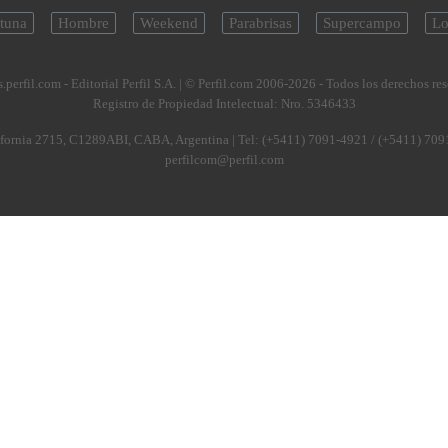
tuna
Hombre
Weekend
Parabrisas
Supercampo
Lo
.perfil.com - Editorial Perfil S.A.
| © Perfil.com 2006-2026 - Todos los derechos re
Registro de Propiedad Intelectual: Nro. 5346433
fornia 2715
,
C1289ABI
,
CABA, Argentina
| Tel:
(+5411) 7091-4921
/
(+5411) 709
perfilcom@perfil.com