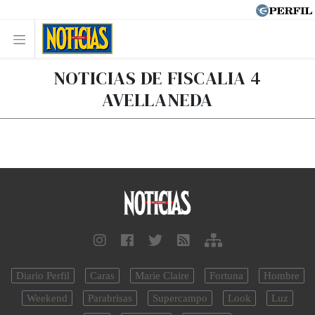
NOTICIAS DE FISCALIA 4
AVELLANEDA
Diario Perfil
Caras
Marie Claire
Fortuna
Hombre
Weekend
Parabrisas
Supercampo
Look
Luz