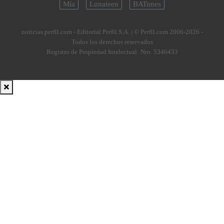
Mía
Lunateen
BATimes
noticias.perfil.com - Editorial Perfil S.A.
| © Perfil.com 2006-2026 -
Todos los derechos reservados
Registro de Propiedad Intelectual: Nro. 5346433