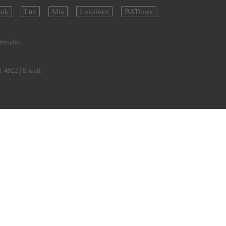
ok
Luz
Mía
Lunateen
BATimes
servados
1-4922
| E-mail: