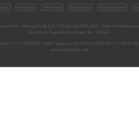
tuna
Hombre
Weekend
Parabrisas
Supercampo
Lo
.perfil.com - Editorial Perfil S.A.
| © Perfil.com 2006-2026 - Todos los derechos re
Registro de Propiedad Intelectual: Nro. 5346433
fornia 2715
,
C1289ABI
,
CABA, Argentina
| Tel:
(+5411) 7091-4921
/
(+5411) 709
perfilcom@perfil.com