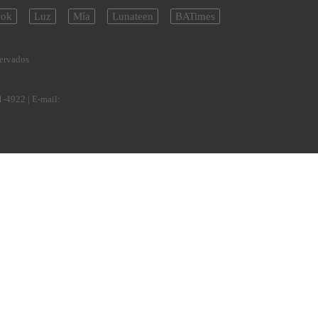
ok
Luz
Mía
Lunateen
BATimes
servados
1-4922
| E-mail: