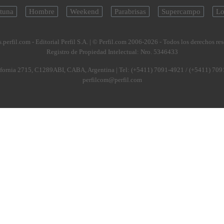
tuna
Hombre
Weekend
Parabrisas
Supercampo
Lo
.perfil.com - Editorial Perfil S.A.
| © Perfil.com 2006-2026 - Todos los derechos re
Registro de Propiedad Intelectual: Nro. 5346433
fornia 2715
,
C1289ABI
,
CABA, Argentina
| Tel:
(+5411) 7091-4921
/
(+5411) 709
perfilcom@perfil.com