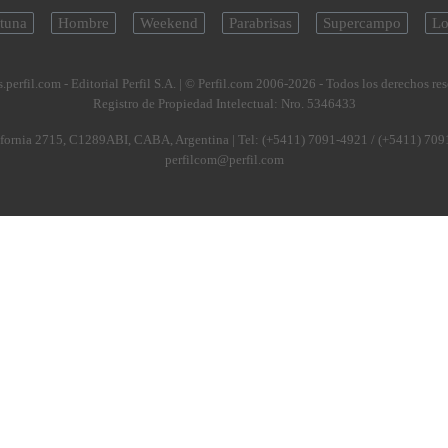
tuna
Hombre
Weekend
Parabrisas
Supercampo
Lo
.perfil.com - Editorial Perfil S.A.
| © Perfil.com 2006-2026 - Todos los derechos re
Registro de Propiedad Intelectual: Nro. 5346433
fornia 2715
,
C1289ABI
,
CABA, Argentina
| Tel:
(+5411) 7091-4921
/
(+5411) 709
perfilcom@perfil.com