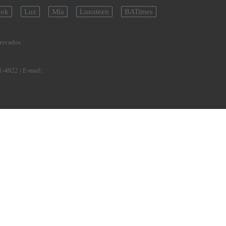
ok
Luz
Mía
Lunateen
BATimes
servados
1-4922
| E-mail: