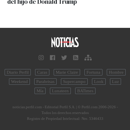
del hijo de Donald Trump
Diario Perfil
Caras
Marie Claire
Fortuna
Hombre
Weekend
Parabrisas
Supercampo
Look
Luz
Mía
Lunateen
BATimes
noticias.perfil.com - Editorial Perfil S.A.
| © Perfil.com 2006-2026 -
Todos los derechos reservados
Registro de Propiedad Intelectual: Nro. 5346433