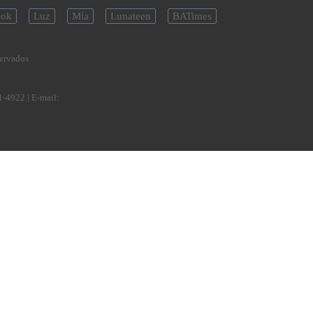
ok
Luz
Mía
Lunateen
BATimes
servados
1-4922
| E-mail: