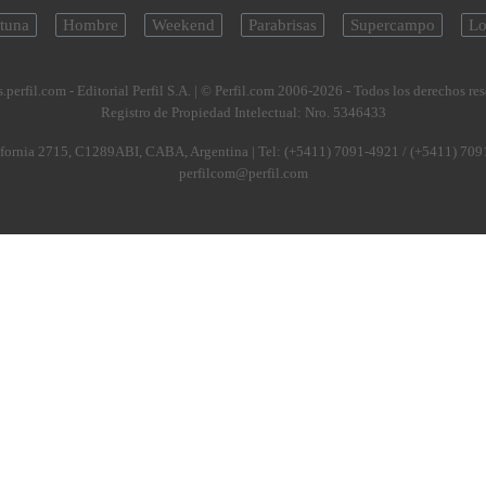
tuna
Hombre
Weekend
Parabrisas
Supercampo
Lo
.perfil.com - Editorial Perfil S.A.
| © Perfil.com 2006-2026 - Todos los derechos re
Registro de Propiedad Intelectual: Nro. 5346433
fornia 2715
,
C1289ABI
,
CABA, Argentina
| Tel:
(+5411) 7091-4921
/
(+5411) 709
perfilcom@perfil.com