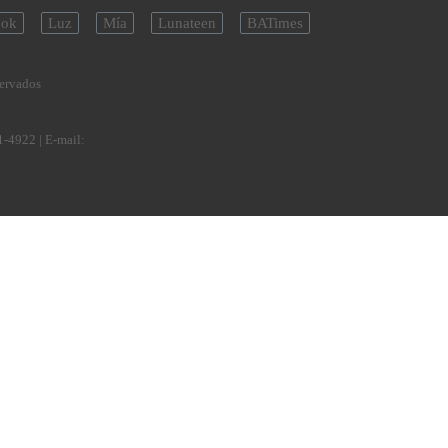
ok
Luz
Mía
Lunateen
BATimes
servados
1-4922
| E-mail: