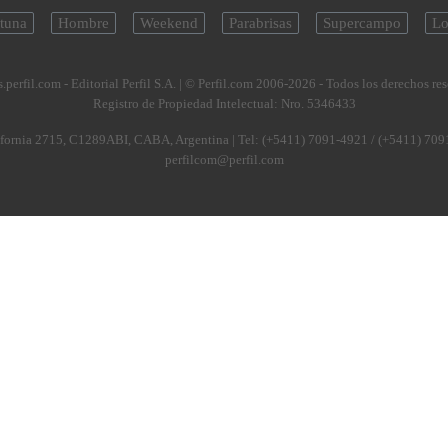
tuna
Hombre
Weekend
Parabrisas
Supercampo
Lo
.perfil.com - Editorial Perfil S.A.
| © Perfil.com 2006-2026 - Todos los derechos re
Registro de Propiedad Intelectual: Nro. 5346433
fornia 2715
,
C1289ABI
,
CABA, Argentina
| Tel:
(+5411) 7091-4921
/
(+5411) 709
perfilcom@perfil.com