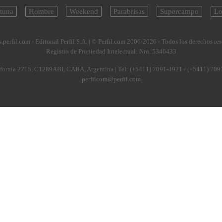
tuna
Hombre
Weekend
Parabrisas
Supercampo
Lo
.perfil.com - Editorial Perfil S.A.
| © Perfil.com 2006-2026 - Todos los derechos re
Registro de Propiedad Intelectual: Nro. 5346433
fornia 2715
,
C1289ABI
,
CABA, Argentina
| Tel:
(+5411) 7091-4921
/
(+5411) 709
perfilcom@perfil.com