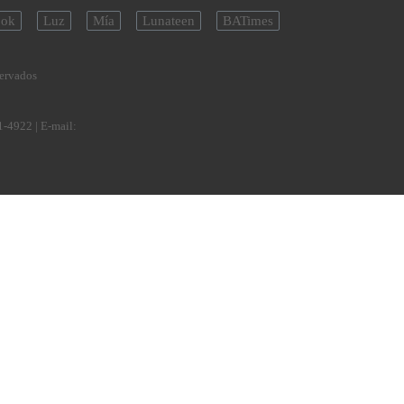
ok
Luz
Mía
Lunateen
BATimes
servados
1-4922
| E-mail: