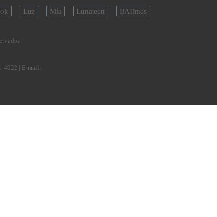
ok
Luz
Mía
Lunateen
BATimes
servados
1-4922
| E-mail: