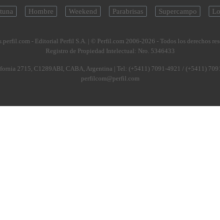
tuna
Hombre
Weekend
Parabrisas
Supercampo
Lo
.perfil.com - Editorial Perfil S.A.
| © Perfil.com 2006-2026 - Todos los derechos re
Registro de Propiedad Intelectual: Nro. 5346433
fornia 2715
,
C1289ABI
,
CABA, Argentina
| Tel:
(+5411) 7091-4921
/
(+5411) 709
perfilcom@perfil.com