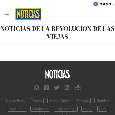
NOTICIAS DE LA REVOLUCION DE LAS
VIEJAS
Diario Perfil
Caras
Marie Claire
Fortuna
Hombre
Weekend
Parabrisas
Supercampo
Look
Luz