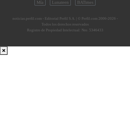
Mía
Lunateen
BATimes
noticias.perfil.com - Editorial Perfil S.A.
| © Perfil.com 2006-2026 -
Todos los derechos reservados
Registro de Propiedad Intelectual: Nro. 5346433