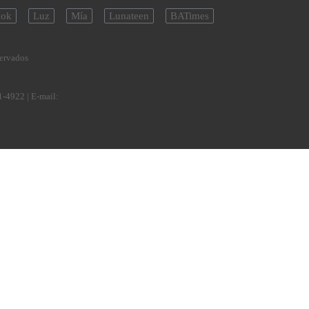
ok
Luz
Mía
Lunateen
BATimes
servados
1-4922
| E-mail: