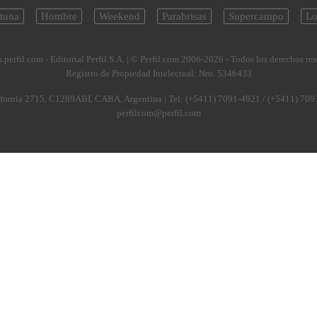
tuna
Hombre
Weekend
Parabrisas
Supercampo
Lo
.perfil.com - Editorial Perfil S.A.
| © Perfil.com 2006-2026 - Todos los derechos re
Registro de Propiedad Intelectual: Nro. 5346433
fornia 2715
,
C1289ABI
,
CABA, Argentina
| Tel:
(+5411) 7091-4921
/
(+5411) 709
perfilcom@perfil.com