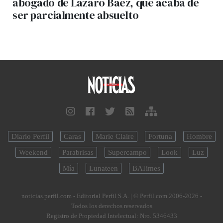
abogado de Lázaro Báez, que acaba de
ser parcialmente absuelto
Diario Perfil
Caras
Marie Claire
Fortuna
Hombre
Weekend
Parabrisas
Supercampo
Look
Luz
Mía
Lunateen
BATimes
noticias.perfil.com - Editorial Perfil S.A.
| © Perfil.com 2006-2026 -
Todos los derechos reservados
Registro de Propiedad Intelectual: Nro. 5346433