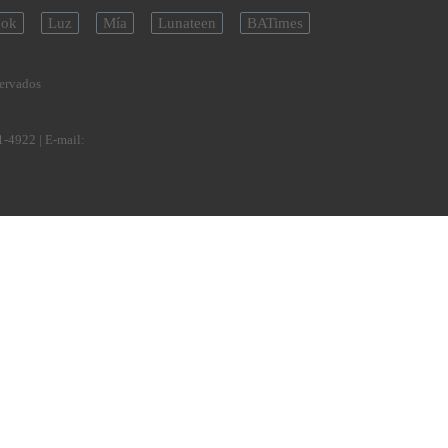
ok
Luz
Mía
Lunateen
BATimes
servados
1-4922
| E-mail: