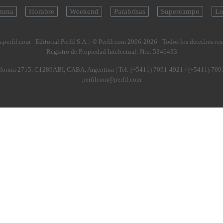
tuna
Hombre
Weekend
Parabrisas
Supercampo
Lo
.perfil.com - Editorial Perfil S.A.
| © Perfil.com 2006-2026 - Todos los derechos re
Registro de Propiedad Intelectual: Nro. 5346433
fornia 2715
,
C1289ABI
,
CABA, Argentina
| Tel:
(+5411) 7091-4921
/
(+5411) 709
perfilcom@perfil.com