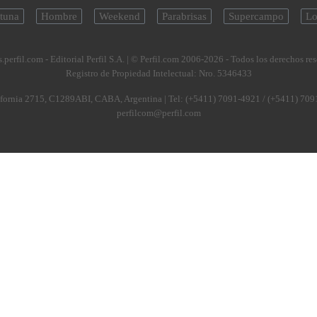
tuna
Hombre
Weekend
Parabrisas
Supercampo
Lo
.perfil.com - Editorial Perfil S.A.
| © Perfil.com 2006-2026 - Todos los derechos re
Registro de Propiedad Intelectual: Nro. 5346433
fornia 2715
,
C1289ABI
,
CABA, Argentina
| Tel:
(+5411) 7091-4921
/
(+5411) 709
perfilcom@perfil.com