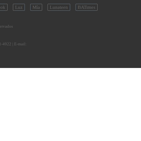
ok
Luz
Mía
Lunateen
BATimes
servados
1-4922
| E-mail: