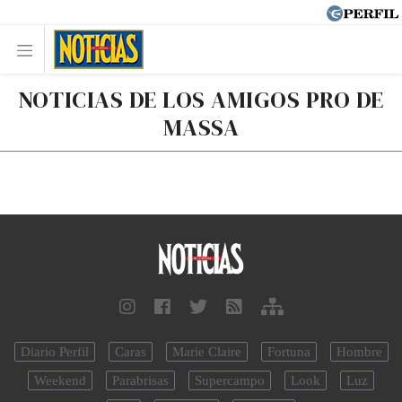
NOTICIAS DE LOS AMIGOS PRO DE
MASSA
Diario Perfil
Caras
Marie Claire
Fortuna
Hombre
Weekend
Parabrisas
Supercampo
Look
Luz