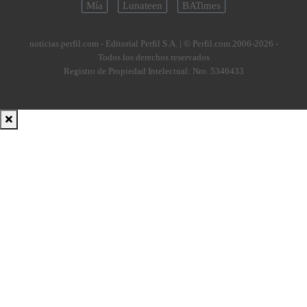
Mía
Lunateen
BATimes
noticias.perfil.com - Editorial Perfil S.A.
| © Perfil.com 2006-2026 -
Todos los derechos reservados
Registro de Propiedad Intelectual: Nro. 5346433