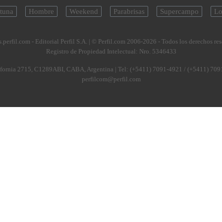
tuna
Hombre
Weekend
Parabrisas
Supercampo
Lo
.perfil.com - Editorial Perfil S.A.
| © Perfil.com 2006-2026 - Todos los derechos re
Registro de Propiedad Intelectual: Nro. 5346433
fornia 2715
,
C1289ABI
,
CABA, Argentina
| Tel:
(+5411) 7091-4921
/
(+5411) 709
perfilcom@perfil.com