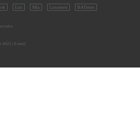
ok
Luz
Mía
Lunateen
BATimes
servados
1-4922
| E-mail: