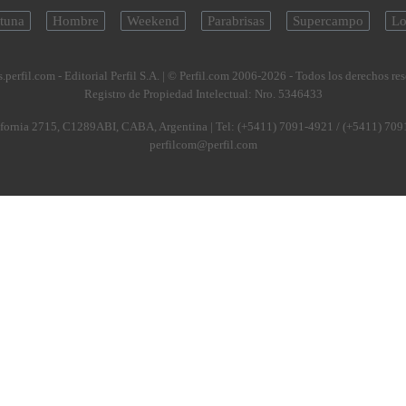
tuna
Hombre
Weekend
Parabrisas
Supercampo
Lo
.perfil.com - Editorial Perfil S.A.
| © Perfil.com 2006-2026 - Todos los derechos re
Registro de Propiedad Intelectual: Nro. 5346433
fornia 2715
,
C1289ABI
,
CABA, Argentina
| Tel:
(+5411) 7091-4921
/
(+5411) 709
perfilcom@perfil.com