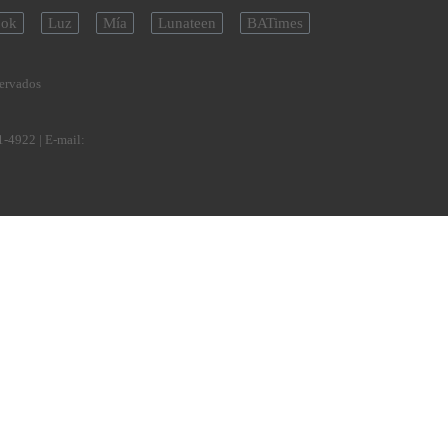
ok
Luz
Mía
Lunateen
BATimes
servados
1-4922
| E-mail: