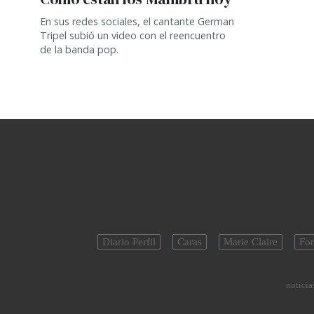
En sus redes sociales, el cantante German
Tripel subió un video con el reencuentro
de la banda pop.
Diario Perfil
Caras
Marie Claire
For
noticias