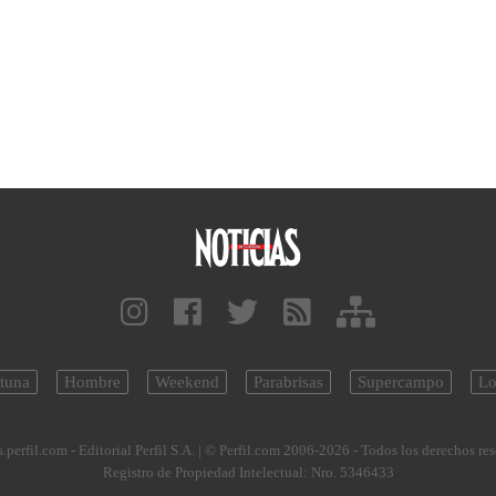
tuna
Hombre
Weekend
Parabrisas
Supercampo
Lo
.perfil.com - Editorial Perfil S.A.
| © Perfil.com 2006-2026 - Todos los derechos re
Registro de Propiedad Intelectual: Nro. 5346433