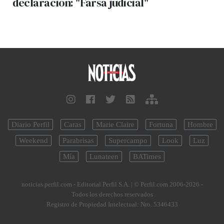
declaración: "Farsa judicial"
Diario Perfil
Caras
Marie Claire
Fortuna
Hombre
Weekend
Parabrisas
Supercampo
Look
Luz
Mía
Lunateen
BATimes
noticias.perfil.com - Editorial Perfil S.A.
| © Perfil.com 2006-2026 -
Todos los derechos reservados
Registro de Propiedad Intelectual: Nro. 5346433