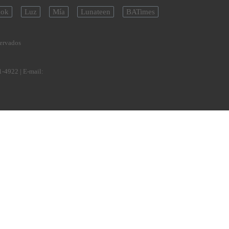
ok
Luz
Mía
Lunateen
BATimes
servados
1-4922
| E-mail: