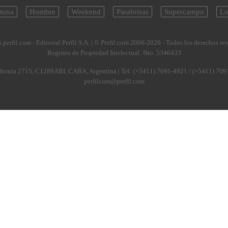
tuna
Hombre
Weekend
Parabrisas
Supercampo
Lo
.perfil.com - Editorial Perfil S.A.
| © Perfil.com 2006-2026 - Todos los derechos re
Registro de Propiedad Intelectual: Nro. 5346433
fornia 2715
,
C1289ABI
,
CABA, Argentina
| Tel:
(+5411) 7091-4921
/
(+5411) 709
perfilcom@perfil.com