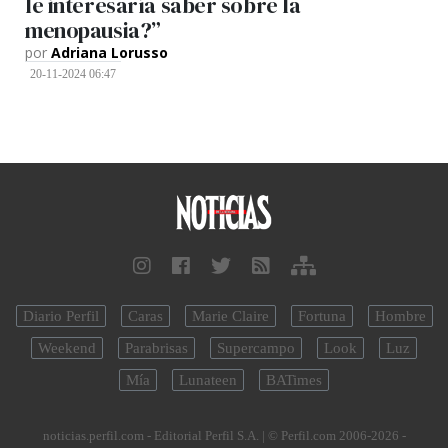
le interesaría saber sobre la
menopausia?”
por
Adriana Lorusso
20-11-2024 06:47
Diario Perfil
Caras
Marie Claire
Fortuna
Hombre
Weekend
Parabrisas
Supercampo
Look
Luz
Mía
Lunateen
BATimes
noticias.perfil.com - Editorial Perfil S.A.
| © Perfil.com 2006-2026 -