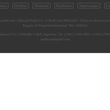
tuna
Hombre
Weekend
Parabrisas
Supercampo
Lo
.perfil.com - Editorial Perfil S.A.
| © Perfil.com 2006-2026 - Todos los derechos re
Registro de Propiedad Intelectual: Nro. 5346433
fornia 2715
,
C1289ABI
,
CABA, Argentina
| Tel:
(+5411) 7091-4921
/
(+5411) 709
perfilcom@perfil.com