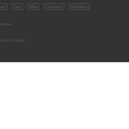
ok
Luz
Mía
Lunateen
BATimes
servados
1-4922
| E-mail: