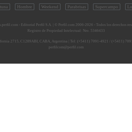
tuna
Hombre
Weekend
Parabrisas
Supercampo
Lo
.perfil.com - Editorial Perfil S.A.
| © Perfil.com 2006-2026 - Todos los derechos re
Registro de Propiedad Intelectual: Nro. 5346433
fornia 2715
,
C1289ABI
,
CABA, Argentina
| Tel:
(+5411) 7091-4921
/
(+5411) 709
perfilcom@perfil.com