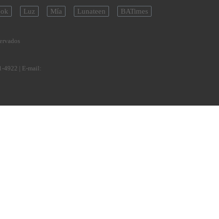
ok
Luz
Mía
Lunateen
BATimes
servados
1-4922
| E-mail: