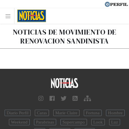
NOTICIAS DE MOVIMIENTO DE
RENOVACION SANDINISTA
Diario Perfil
Caras
Marie Claire
Fortuna
Hombre
Weekend
Parabrisas
Supercampo
Look
Luz