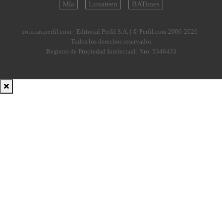
Mía
Lunateen
BATimes
noticias.perfil.com - Editorial Perfil S.A.
| © Perfil.com 2006-2026 -
Todos los derechos reservados
Registro de Propiedad Intelectual: Nro. 5346433