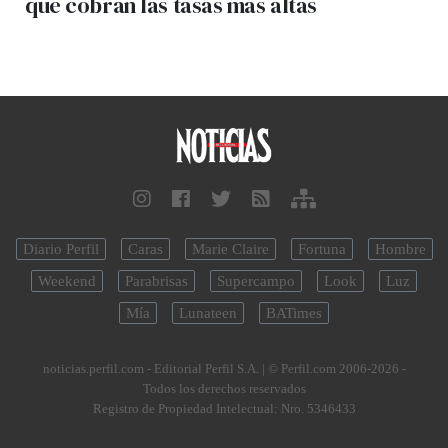
que cobran las tasas más altas
Diario Perfil
Caras
Marie Claire
Fortuna
Hombre
Weekend
Parabrisas
Supercampo
Look
Luz
Mía
Lunateen
BATimes
noticias.perfil.com - Editorial Perfil S.A.
| © Perfil.com 2006-2026 -
Todos los derechos reservados
Registro de Propiedad Intelectual: Nro. 5346433